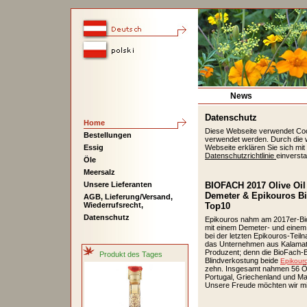
News
Datenschutz
Home
Diese Webseite verwendet Co
Bestellungen
verwendet werden. Durch die 
Essig
Webseite erklären Sie sich mit
Datenschutzrichtlinie
einverst
Öle
Meersalz
Unsere Lieferanten
BIOFACH 2017 Olive Oil
Demeter & Epikouros Bi
AGB, Lieferung/Versand,
Wiederrufsrecht,
Top10
Datenschutz
Epikouros nahm am 2017er-Bi
mit einem Demeter- und einem B
bei der letzten Epikouros-Teil
das Unternehmen aus Kalamata 
Produzent; denn die BioFach-B
Produkt des Tages
Blindverkostung beide
Epikouro
zehn. Insgesamt nahmen 56 Öle
Portugal, Griechenland und Ma
Unsere Freude möchten wir mit