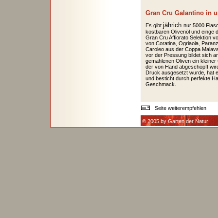
Gran Cru Galantino in
jährich
Es gibt
nur 5000 Flas
kostbaren Olivenöl und einge 
Gran Cru Affiorato Selektion v
von Coratina, Ogriaola, Paran
Caroleo aus der Coppa Malava, 
vor der Pressung bildet sich a
gemahlenen Oliven ein kleine
der von Hand abgeschöpft wird
Druck ausgesetzt wurde, hat e
und besticht durch perfekte H
Geschmack.
Seite weiterempfehlen
© 2005 by Garten der Natur