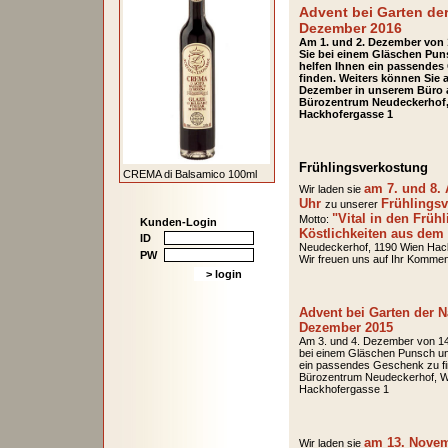
Advent bei Garten der
Dezember 2016
Am 1. und 2. Dezember von 1
Sie bei einem Gläschen Pun
helfen Ihnen ein passendes
finden. Weiters können Sie am
Dezember in unserem Büro a
Bürozentrum Neudeckerhof,
Hackhofergasse 1
Frühlingsverkostung
CREMA di Balsamico 100ml
am 7. und 8. 
Wir laden sie
Uhr
Frühlings
zu unserer
"Vital in den Früh
Motto:
Kunden-Login
Köstlichkeiten aus dem 
ID
Neudeckerhof, 1190 Wien Hac
PW
Wir freuen uns auf Ihr Kommen
Advent bei Garten der N
Dezember 2015
Am 3. und 4. Dezember von 14 
bei einem Gläschen Punsch und
ein passendes Geschenk zu fi
Bürozentrum Neudeckerhof, W
Hackhofergasse 1
am 13. Novem
Wir laden sie