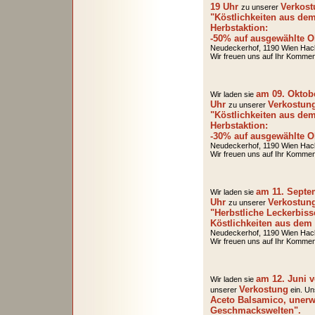
19 Uhr
V
erkos
zu unserer
"Köstlichkeiten aus dem
Herbstaktion:
-50% auf ausgewählte O
Neudeckerhof, 1190 Wien Hac
Wir freuen uns auf Ihr Kommen
am 09. Oktobe
Wir laden sie
Uhr
V
erkostun
zu unserer
"Köstlichkeiten aus dem
Herbstaktion:
-30% auf ausgewählte O
Neudeckerhof, 1190 Wien Hac
Wir freuen uns auf Ihr Kommen
am 11. Septe
Wir laden sie
Uhr
V
erkostun
zu unserer
"Herbstliche Leckerbiss
Köstlichkeiten aus dem 
Neudeckerhof, 1190 Wien Hac
Wir freuen uns auf Ihr Kommen
am 12. Juni 
Wir laden sie
V
erkostung
unserer
ein. Un
Aceto Balsamico, unerw
Geschmackswelten".