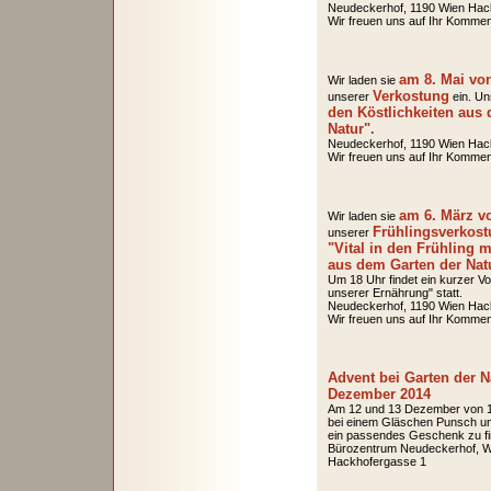
Neudeckerhof, 1190 Wien Hac
Wir freuen uns auf Ihr Kommen
am 8. Mai vo
Wir laden sie
V
erkostung
unserer
ein. Un
den Köstlichkeiten aus
Natur".
Neudeckerhof, 1190 Wien Hac
Wir freuen uns auf Ihr Kommen
am 6. März v
Wir laden sie
Frühlingsverkos
unserer
"Vital in den Frühling m
aus dem Garten der Nat
Um 18 Uhr findet ein kurzer V
unserer Ernährung" statt.
Neudeckerhof, 1190 Wien Hac
Wir freuen uns auf Ihr Kommen
Advent bei Garten der N
Dezember 2014
Am 12 und 13 Dezember von 14
bei einem Gläschen Punsch und
ein passendes Geschenk zu fi
Bürozentrum Neudeckerhof, W
Hackhofergasse 1